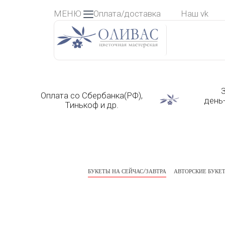
Skip
МЕНЮ
Оплата/доставка
Наш vk
to
content
З
Оплата со Сбербанка(РФ),
день
Тинькоф и др.
БУКЕТЫ НА СЕЙЧАС/ЗАВТРА
АВТОРСКИЕ БУКЕ