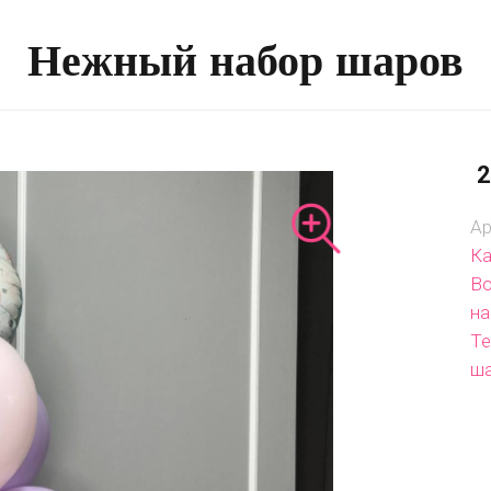
Нежный набор шаров
2
Ар
Ка
Во
на
Те
ш