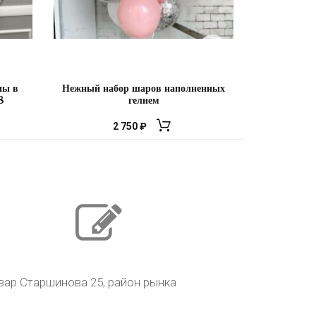
ны в
Нежный набор шаров наполненных
8
гелием
2 750
₽
ьвар Старшинова 25, район рынка