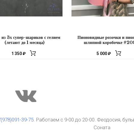
 из 3х супер-шариков с гелием
Пионовидные розочки и пио
(летают до 1 месяца)
шляпной коробочке #20
1 350
₽
5 000
₽
(978)091-39-75
. Работаем с 9-00 до 20-00. Феодосия, бул
Соната