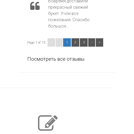
Вовремя доставили
прекрасный свежий
букет. Учли все
пожелания. Спасибо
большое...
«
‹
1
2
3
›
»
Page 1 of 73:
Посмотреть все отзывы