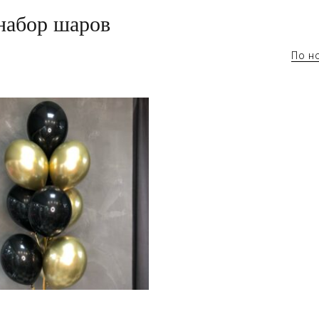
набор шаров
По н