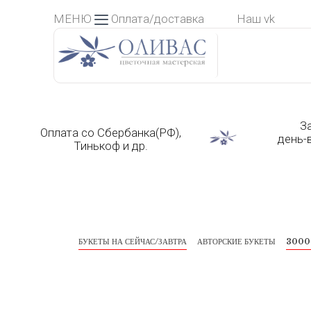
Skip
МЕНЮ
Оплата/доставка
Наш vk
to
content
З
Оплата со Сбербанка(РФ),
день-
Тинькоф и др.
БУКЕТЫ НА СЕЙЧАС/ЗАВТРА
АВТОРСКИЕ БУКЕТЫ
3000 