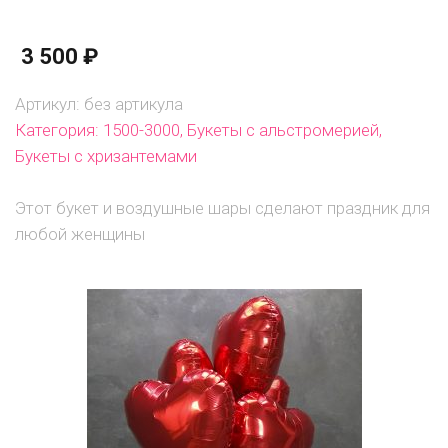
летний
букет
3 500
₽
в
розовых
Артикул:
без артикула
тонах
Категория:
1500-3000
,
Букеты с альстромерией
,
Букеты с хризантемами
Этот букет и воздушные шары сделают праздник для
любой женщины