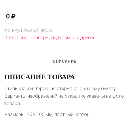
открытка
к
0
₽
букету
или
Артикул:
без артикула
коробочке
Категория:
Топперы, подкормка и другое
ОПИСАНИЕ
ОПИСАНИЕ ТОВАРА
Стильная и интересная открытка к Вашему букету.
Варианты изображений на открытке указаны на фото
товара.
Размеры: 75 х 105 мм, плотный картон