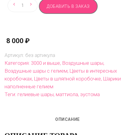
Количество
ДОБАВИТЬ В ЗАКАЗ
товара
Праздничный
набор
из
8 000
₽
роскошной
коробочки
Артикул:
без артикула
цветов
Категория:
3000 и выше
,
Воздушные шары
,
и
Воздушные шары с гелием
,
Цветы в интересных
фонтана
коробочках
,
Цветы в шляпной коробочке
,
Шарики
шаров
наполненные гелием
Теги:
гелиевые шары
,
маттиола
,
эустома
ОПИСАНИЕ