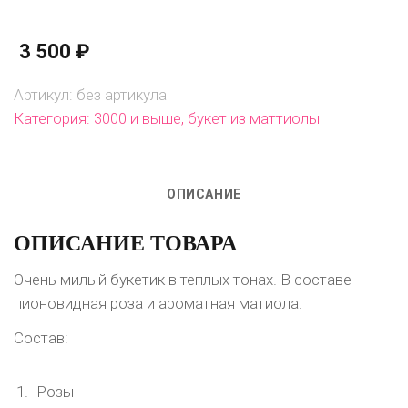
букет
в
3 500
₽
теплых
тонах
Артикул:
без артикула
Категория:
3000 и выше
,
букет из маттиолы
ОПИСАНИЕ
ОПИСАНИЕ ТОВАРА
Очень милый букетик в теплых тонах. В составе
пионовидная роза и ароматная матиола.
Состав:
Розы