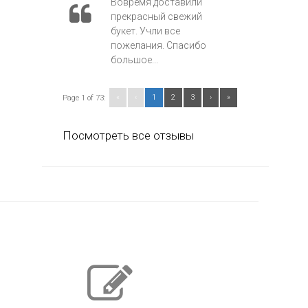
Вовремя доставили
прекрасный свежий
букет. Учли все
пожелания. Спасибо
большое...
«
‹
1
2
3
›
»
Page 1 of 73:
Посмотреть все отзывы