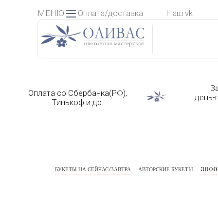
Skip
МЕНЮ
Оплата/доставка
Наш vk
to
content
З
Оплата со Сбербанка(РФ),
день-
Тинькоф и др.
БУКЕТЫ НА СЕЙЧАС/ЗАВТРА
АВТОРСКИЕ БУКЕТЫ
3000 