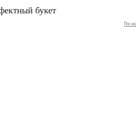
фектный букет
По н