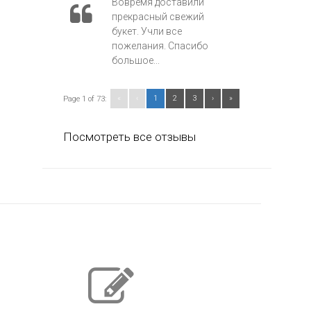
Вовремя доставили
прекрасный свежий
букет. Учли все
пожелания. Спасибо
большое...
«
‹
1
2
3
›
»
Page 1 of 73:
Посмотреть все отзывы