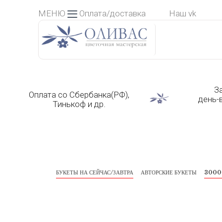
Skip
МЕНЮ
Оплата/доставка
Наш vk
to
content
З
Оплата со Сбербанка(РФ),
день-
Тинькоф и др.
БУКЕТЫ НА СЕЙЧАС/ЗАВТРА
АВТОРСКИЕ БУКЕТЫ
3000 