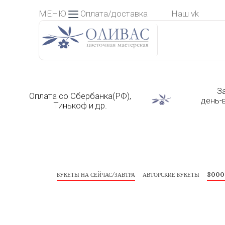
Skip
МЕНЮ
Оплата/доставка
Наш vk
to
content
З
Оплата со Сбербанка(РФ),
день-
Тинькоф и др.
БУКЕТЫ НА СЕЙЧАС/ЗАВТРА
АВТОРСКИЕ БУКЕТЫ
3000 