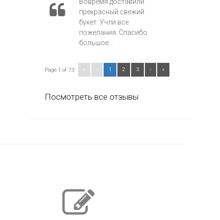
Вовремя доставили
прекрасный свежий
букет. Учли все
пожелания. Спасибо
большое...
«
‹
1
2
3
›
»
Page 1 of 73:
Посмотреть все отзывы