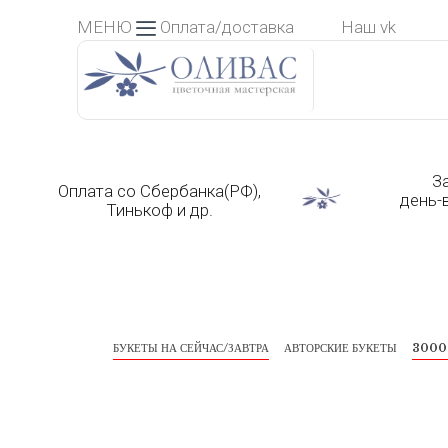
Skip
МЕНЮ
Оплата/доставка
Наш vk
to
content
З
Оплата со Сбербанка(РФ),
день-
Тинькоф и др.
БУКЕТЫ НА СЕЙЧАС/ЗАВТРА
АВТОРСКИЕ БУКЕТЫ
3000 