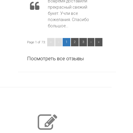
Вовремя доставили
прекрасный свежий
букет. Учли все
пожелания. Спасибо
большое...
«
‹
1
2
3
›
»
Page 1 of 73:
Посмотреть все отзывы