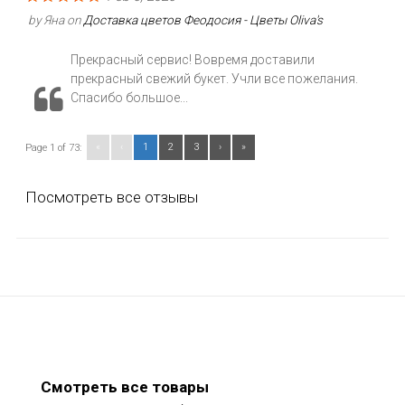
by
Яна
on
Доставка цветов Феодосия - Цветы Oliva's
Прекрасный сервис! Вовремя доставили
прекрасный свежий букет. Учли все пожелания.
Спасибо большое...
«
‹
1
2
3
›
»
Page 1 of 73:
Посмотреть все отзывы
Смотреть все товары