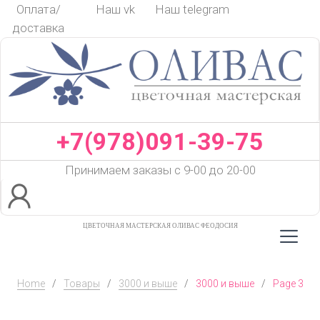
Skip
Оплата/
Наш vk
Наш telegram
to
доставка
content
+7(978)091-39-75
Принимаем заказы с 9-00 до 20-00
ЦВЕТОЧНАЯ МАСТЕРСКАЯ ОЛИВАС ФЕОДОСИЯ
Home
/
Товары
/
3000 и выше
/
3000 и выше
/
Page 3